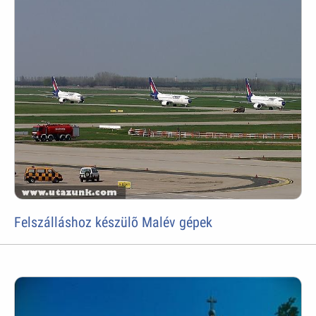
Felszálláshoz készülõ Malév gépek