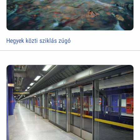
Hegyek közti sziklás zúgó