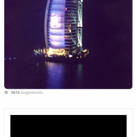
9678
megtekintés