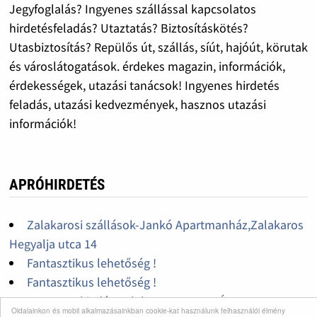
Jegyfoglalás? Ingyenes szállással kapcsolatos
hirdetésfeladás? Utaztatás? Biztosításkötés?
Utasbiztosítás? Repülős út, szállás, síút, hajóút, körutak
és városlátogatások. érdekes magazin, információk,
érdekességek, utazási tanácsok! Ingyenes hirdetés
feladás, utazási kedvezmények, hasznos utazási
információk!
APRÓHIRDETÉS
Zalakarosi szállások-Jankó Apartmanház,Zalakaros
Hegyalja utca 14
Fantasztikus lehetőség !
Fantasztikus lehetőség !
Apartmankiadás Zalakaroson-JANKÓ
Oldalainkon és mobil alkalmazásainkban cookie-kat használunk felhasználói élmény