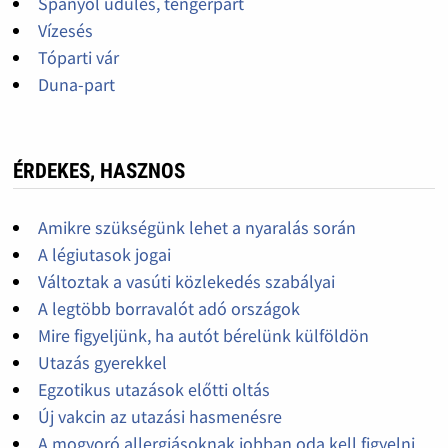
Spanyol üdülés, tengerpart
Vízesés
Tóparti vár
Duna-part
ÉRDEKES, HASZNOS
Amikre szükségünk lehet a nyaralás során
A légiutasok jogai
Változtak a vasúti közlekedés szabályai
A legtöbb borravalót adó országok
Mire figyeljünk, ha autót bérelünk külföldön
Utazás gyerekkel
Egzotikus utazások előtti oltás
Új vakcin az utazási hasmenésre
A mogyoró allergiásoknak jobban oda kell figyelni