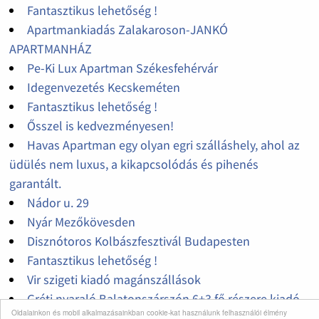
Fantasztikus lehetőség !
Apartmankiadás Zalakaroson-JANKÓ
APARTMANHÁZ
Pe-Ki Lux Apartman Székesfehérvár
Idegenvezetés Kecskeméten
Fantasztikus lehetőség !
Ősszel is kedvezményesen!
Havas Apartman egy olyan egri szálláshely, ahol az
üdülés nem luxus, a kikapcsolódás és pihenés
garantált.
Nádor u. 29
Nyár Mezőkövesden
Disznótoros Kolbászfesztivál Budapesten
Fantasztikus lehetőség !
Vir szigeti kiadó magánszállások
Gréti nyaraló Balatonszárszón 6+3 fő részere kiadó
Oldalainkon és mobil alkalmazásainkban cookie-kat használunk felhasználói élmény
Vir szigeti apartman