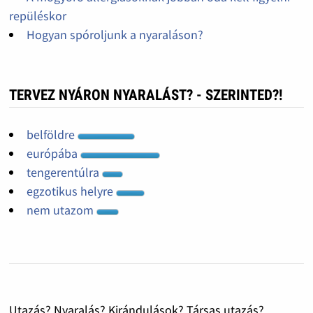
repüléskor
Hogyan spóroljunk a nyaraláson?
TERVEZ NYÁRON NYARALÁST? - SZERINTED?!
belföldre
európába
tengerentúlra
egzotikus helyre
nem utazom
Utazás? Nyaralás? Kirándulások? Társas utazás?