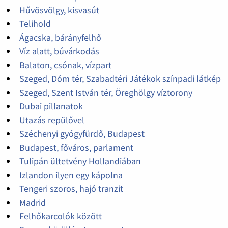
Hűvösvölgy, kisvasút
Telihold
Ágacska, bárányfelhő
Víz alatt, búvárkodás
Balaton, csónak, vízpart
Szeged, Dóm tér, Szabadtéri Játékok színpadi látkép
Szeged, Szent István tér, Öreghölgy víztorony
Dubai pillanatok
Utazás repülővel
Széchenyi gyógyfürdő, Budapest
Budapest, főváros, parlament
Tulipán ültetvény Hollandiában
Izlandon ilyen egy kápolna
Tengeri szoros, hajó tranzit
Madrid
Felhőkarcolók között