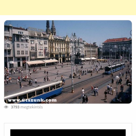
3793
megtekintés