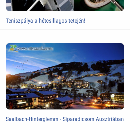
Teniszpálya a hétcsillagos tetején!
Saalbach-Hinterglemm - Síparadicsom Ausztriában