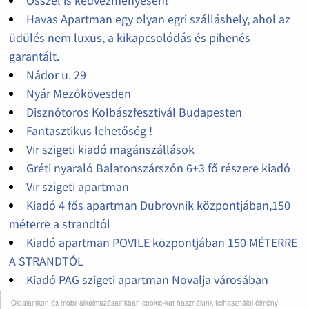
Ősszel is kedvezményesen!
Havas Apartman egy olyan egri szálláshely, ahol az
üdülés nem luxus, a kikapcsolódás és pihenés
garantált.
Nádor u. 29
Nyár Mezőkövesden
Disznótoros Kolbászfesztivál Budapesten
Fantasztikus lehetőség !
Vir szigeti kiadó magánszállások
Gréti nyaraló Balatonszárszón 6+3 fő részere kiadó
Vir szigeti apartman
Kiadó 4 fős apartman Dubrovnik központjában,150
méterre a strandtól
Kiadó apartman POVILE központjában 150 MÉTERRE
A STRANDTÓL
Kiadó PAG szigeti apartman Novalja városában
Kiadó KRK szigeti apartman BASKA KÖZPONTJÁBAN
Oldalainkon és mobil alkalmazásainkban cookie-kat használunk felhasználói élmény