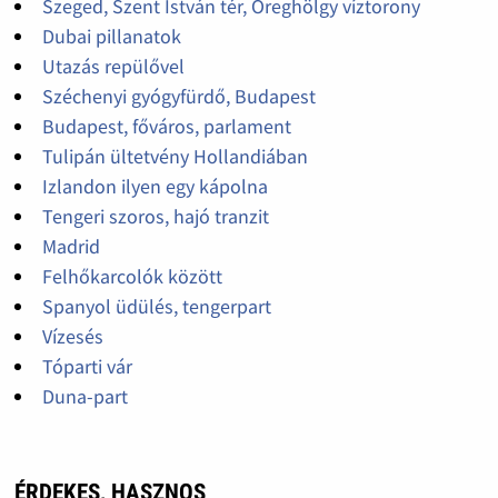
Szeged, Szent István tér, Öreghölgy víztorony
Dubai pillanatok
Utazás repülővel
Széchenyi gyógyfürdő, Budapest
Budapest, főváros, parlament
Tulipán ültetvény Hollandiában
Izlandon ilyen egy kápolna
Tengeri szoros, hajó tranzit
Madrid
Felhőkarcolók között
Spanyol üdülés, tengerpart
Vízesés
Tóparti vár
Duna-part
ÉRDEKES, HASZNOS