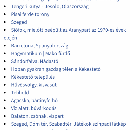
Tengeri kutya - Jesolo, Olaszország
Pisai ferde torony
Szeged
Siófok, mielőtt beépült az Aranypart az 1970-es évek
elején
Barcelona, Spanyolország
Hagymatikum | Makó fürdő
Sándorfalva, Nádastó
Hóban gyakran gazdag télen a Kékestető
Kékestető település
Hűvösvölgy, kisvasút
Telihold
Ágacska, bárányfelhő
Víz alatt, búvárkodás
Balaton, csónak, vízpart
Szeged, Dóm tér, Szabadtéri Játékok színpadi látkép