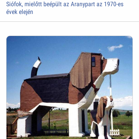
Siófok, mielőtt beépült az Aranypart az 1970-es
évek elején