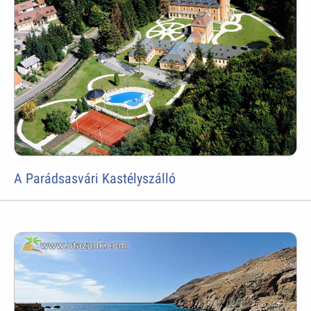
A Parádsasvári Kastélyszálló