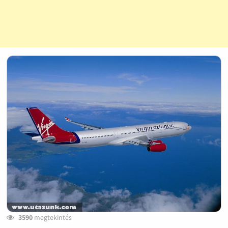
3590
megtekintés