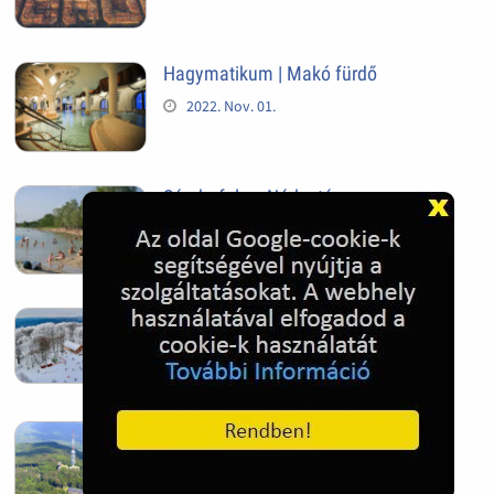
Hagymatikum | Makó fürdő
2022. Nov. 01.
Sándorfalva, Nádastó
2022. Nov. 01.
Hóban gyakran gazdag télen a
Kékestető
2022. Nov. 01.
Kékestető település
2022. Nov. 01.