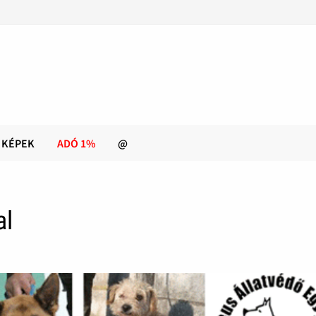
KÉPEK
ADÓ 1%
@
al