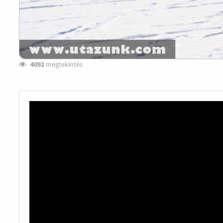
4092
megtekintés