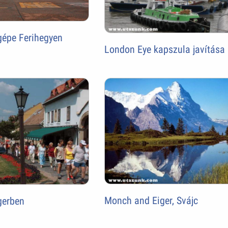
gépe Ferihegyen
London Eye kapszula javítása
Monch and Eiger, Svájc
gerben