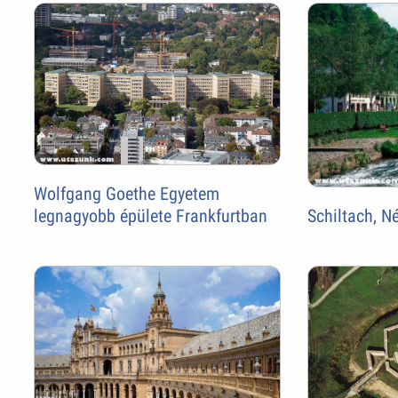
Wolfgang Goethe Egyetem
legnagyobb épülete Frankfurtban
Schiltach, 