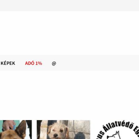
KÉPEK
ADÓ 1%
@