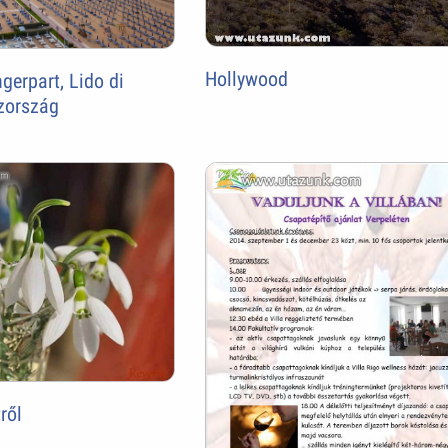
Hollywood
erpart, Lido di
zország
ről