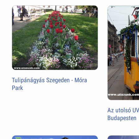
Tulipánágyás Szegeden - Móra
Park
Az utolsó UV
Budapesten