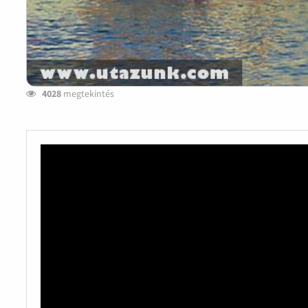
4028
megtekintés