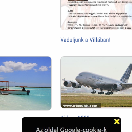
Vaduljunk a Villában!
Airbus A380