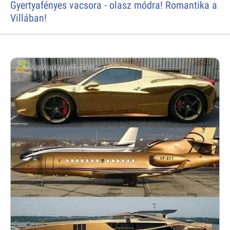
Gyertyafényes vacsora - olasz módra! Romantika a
Villában!