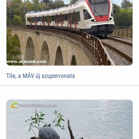
Tile, a MÁV új szupervonata