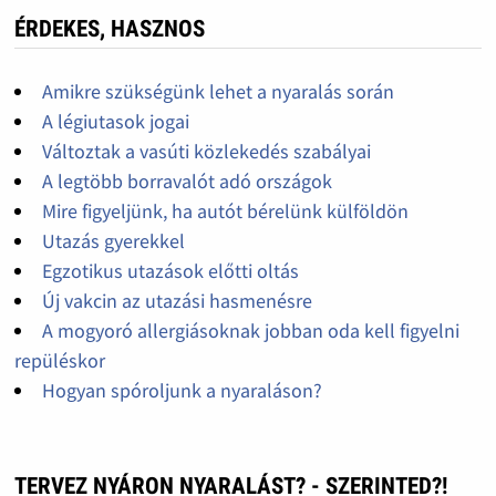
ÉRDEKES, HASZNOS
Amikre szükségünk lehet a nyaralás során
A légiutasok jogai
Változtak a vasúti közlekedés szabályai
A legtöbb borravalót adó országok
Mire figyeljünk, ha autót bérelünk külföldön
Utazás gyerekkel
Egzotikus utazások előtti oltás
Új vakcin az utazási hasmenésre
A mogyoró allergiásoknak jobban oda kell figyelni
repüléskor
Hogyan spóroljunk a nyaraláson?
TERVEZ NYÁRON NYARALÁST? - SZERINTED?!