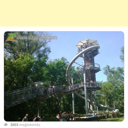
3803
megtekintés