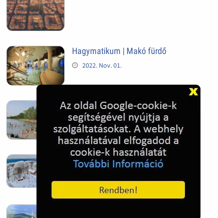
Hagymatikum | Makó fürdő
2022. Nov. 01.
Sándorfalva, Nádastó
2022. Nov. 01.
Hóban gyakran gazdag télen a
Kékestető
2022. Nov. 01.
Kékestető település