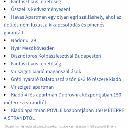
Fantasztikus lehetőség !
Ősszel is kedvezményesen!
Havas Apartman egy olyan egri szálláshely, ahol az
üdülés nem luxus, a kikapcsolódás és pihenés
garantált.
Nádor u. 29
Nyár Mezőkövesden
Disznótoros Kolbászfesztivál Budapesten
Fantasztikus lehetőség !
Vir szigeti kiadó magánszállások
Gréti nyaraló Balatonszárszón 6+3 fő részere kiadó
Vir szigeti apartman
Kiadó 4 fős apartman Dubrovnik központjában,150
méterre a strandtól
Kiadó apartman POVILE központjában 150 MÉTERRE
A STRANDTÓL
Kiadó PAG szigeti apartman Novalja városában
Oldalainkon és mobil alkalmazásainkban cookie-kat használunk felhasználói élmény