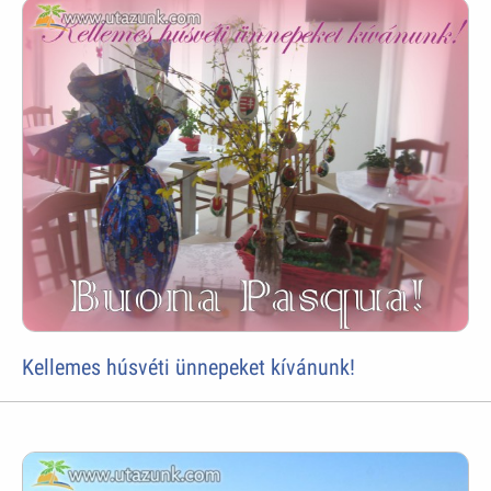
Kellemes húsvéti ünnepeket kívánunk!