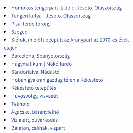
Homokos tengerpart, Lido di Jesolo, Olaszország
Tengeri kutya - Jesolo, Olaszország
Pisai ferde torony
Szeged
Siófok, mielőtt beépült az Aranypart az 1970-es évek
elején
Barcelona, Spanyolország
Hagymatikum | Makó fürdő
Sándorfalva, Nádastó
Hóban gyakran gazdag télen a Kékestető
Kékestető település
Hűvösvölgy, kisvasút
Telihold
Ágacska, bárányfelhő
Víz alatt, búvárkodás
Balaton, csónak, vízpart