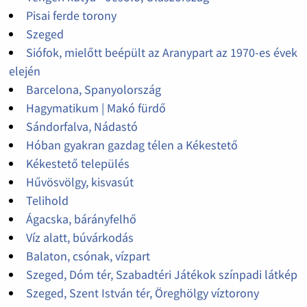
Pisai ferde torony
Szeged
Siófok, mielőtt beépült az Aranypart az 1970-es évek
elején
Barcelona, Spanyolország
Hagymatikum | Makó fürdő
Sándorfalva, Nádastó
Hóban gyakran gazdag télen a Kékestető
Kékestető település
Hűvösvölgy, kisvasút
Telihold
Ágacska, bárányfelhő
Víz alatt, búvárkodás
Balaton, csónak, vízpart
Szeged, Dóm tér, Szabadtéri Játékok színpadi látkép
Szeged, Szent István tér, Öreghölgy víztorony