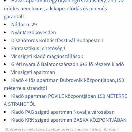
Havas Apartman egy olyan egri szálláshely, ahol az
üdülés nem luxus, a kikapcsolódás és pihenés
garantált.
Nádor u. 29
Nyár Mezőkövesden
Disznótoros Kolbászfesztivál Budapesten
Fantasztikus lehetőség !
Vir szigeti kiadó magánszállások
Gréti nyaraló Balatonszárszón 6+3 fő részere kiadó
Vir szigeti apartman
Kiadó 4 fős apartman Dubrovnik központjában,150
méterre a strandtól
Kiadó apartman POVILE központjában 150 MÉTERRE
A STRANDTÓL
Kiadó PAG szigeti apartman Novalja városában
Kiadó KRK szigeti apartman BASKA KÖZPONTJÁBAN
Oldalainkon és mobil alkalmazásainkban cookie-kat használunk felhasználói élmény