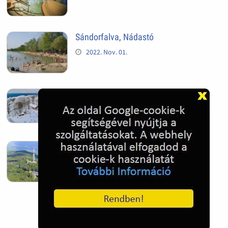
Sándorfalva, Nádastó
2022. Nov. 01.
Hóban gyakran gazdag télen a
Kékestető
2022. Nov. 01.
Kékestető település
2022. Nov. 01.