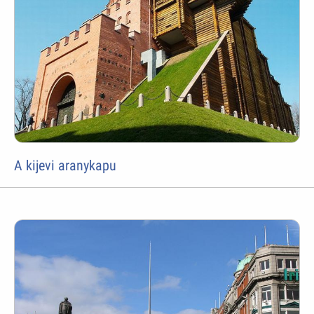
A kijevi aranykapu