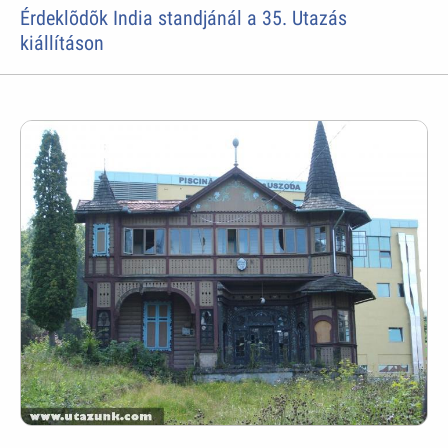
Érdeklõdõk India standjánál a 35. Utazás
kiállításon