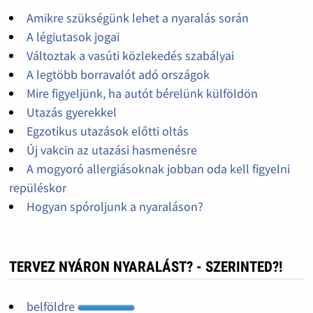
Amikre szükségünk lehet a nyaralás során
A légiutasok jogai
Változtak a vasúti közlekedés szabályai
A legtöbb borravalót adó országok
Mire figyeljünk, ha autót bérelünk külföldön
Utazás gyerekkel
Egzotikus utazások előtti oltás
Új vakcin az utazási hasmenésre
A mogyoró allergiásoknak jobban oda kell figyelni
repüléskor
Hogyan spóroljunk a nyaraláson?
TERVEZ NYÁRON NYARALÁST? - SZERINTED?!
belföldre