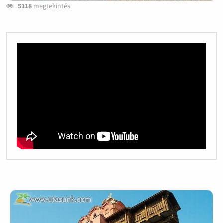
5118
megtekintés