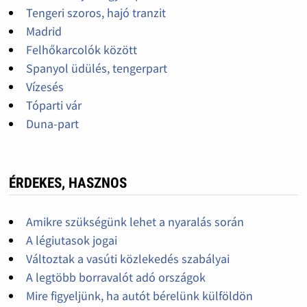
Tengeri szoros, hajó tranzit
Madrid
Felhőkarcolók között
Spanyol üdülés, tengerpart
Vízesés
Tóparti vár
Duna-part
ÉRDEKES, HASZNOS
Amikre szükségünk lehet a nyaralás során
A légiutasok jogai
Változtak a vasúti közlekedés szabályai
A legtöbb borravalót adó országok
Mire figyeljünk, ha autót bérelünk külföldön