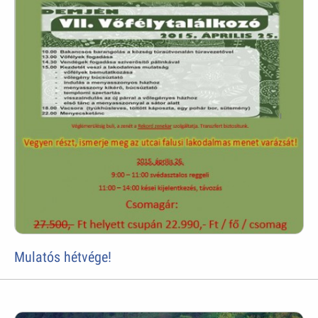
Mulatós hétvége!