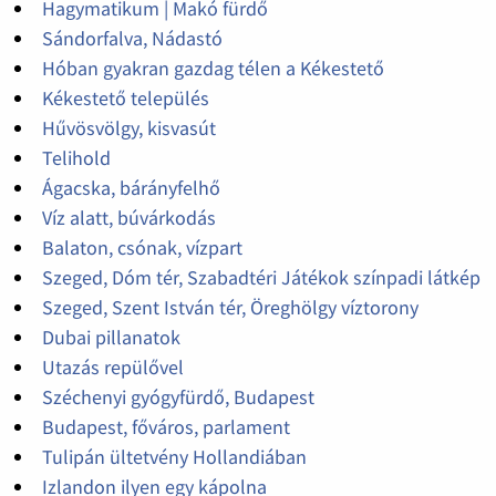
Hagymatikum | Makó fürdő
Sándorfalva, Nádastó
Hóban gyakran gazdag télen a Kékestető
Kékestető település
Hűvösvölgy, kisvasút
Telihold
Ágacska, bárányfelhő
Víz alatt, búvárkodás
Balaton, csónak, vízpart
Szeged, Dóm tér, Szabadtéri Játékok színpadi látkép
Szeged, Szent István tér, Öreghölgy víztorony
Dubai pillanatok
Utazás repülővel
Széchenyi gyógyfürdő, Budapest
Budapest, főváros, parlament
Tulipán ültetvény Hollandiában
Izlandon ilyen egy kápolna