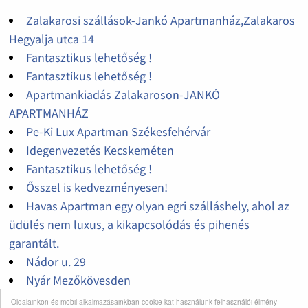
Zalakarosi szállások-Jankó Apartmanház,Zalakaros
Hegyalja utca 14
Fantasztikus lehetőség !
Fantasztikus lehetőség !
Apartmankiadás Zalakaroson-JANKÓ
APARTMANHÁZ
Pe-Ki Lux Apartman Székesfehérvár
Idegenvezetés Kecskeméten
Fantasztikus lehetőség !
Ősszel is kedvezményesen!
Havas Apartman egy olyan egri szálláshely, ahol az
üdülés nem luxus, a kikapcsolódás és pihenés
garantált.
Nádor u. 29
Nyár Mezőkövesden
Disznótoros Kolbászfesztivál Budapesten
Oldalainkon és mobil alkalmazásainkban cookie-kat használunk felhasználói élmény