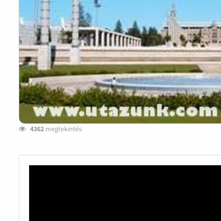
4362
megtekintés