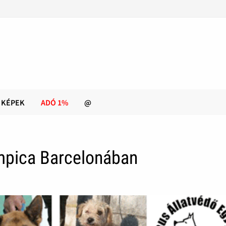
KÉPEK
ADÓ 1%
@
impica Barcelonában