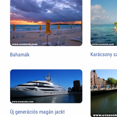
Karácsony s
Bahamák
Új generációs magán jackt