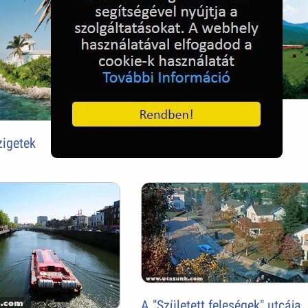
Élmény nyaralás vonattal
zigetek
A "Született feleségek" utcája