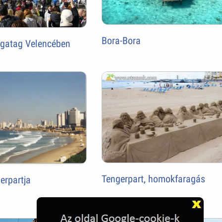
Bora-Bora
rgatag Velencében
Tengerpart, homokfaragás
erpartja