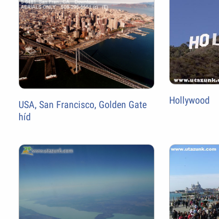
Hollywood
USA, San Francisco, Golden Gate
híd