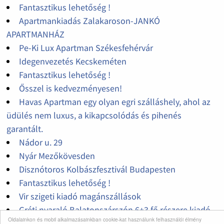
Fantasztikus lehetőség !
Apartmankiadás Zalakaroson-JANKÓ
APARTMANHÁZ
Pe-Ki Lux Apartman Székesfehérvár
Idegenvezetés Kecskeméten
Fantasztikus lehetőség !
Ősszel is kedvezményesen!
Havas Apartman egy olyan egri szálláshely, ahol az
üdülés nem luxus, a kikapcsolódás és pihenés
garantált.
Nádor u. 29
Nyár Mezőkövesden
Disznótoros Kolbászfesztivál Budapesten
Fantasztikus lehetőség !
Vir szigeti kiadó magánszállások
Gréti nyaraló Balatonszárszón 6+3 fő részere kiadó
Oldalainkon és mobil alkalmazásainkban cookie-kat használunk felhasználói élmény
Vir szigeti apartman