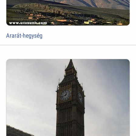
Ararát-hegység