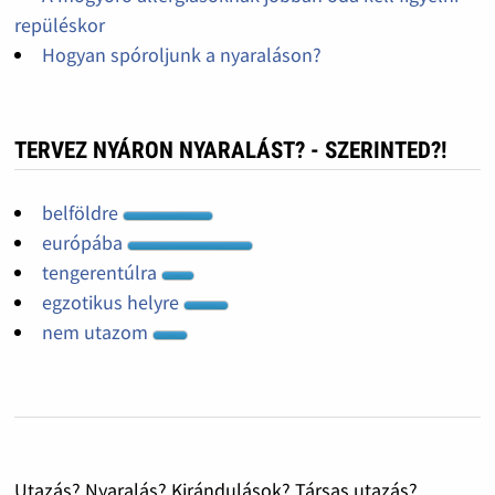
repüléskor
Hogyan spóroljunk a nyaraláson?
TERVEZ NYÁRON NYARALÁST? - SZERINTED?!
belföldre
európába
tengerentúlra
egzotikus helyre
nem utazom
Utazás? Nyaralás? Kirándulások? Társas utazás?