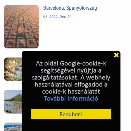
Barcelona, Spanyolország
2022. Dec. 04.
Hagymatikum | Makó fürdő
2022. Nov. 01.
Sándorfalva, Nádastó
2022. Nov. 01.
Hóban gyakran gazdag télen a