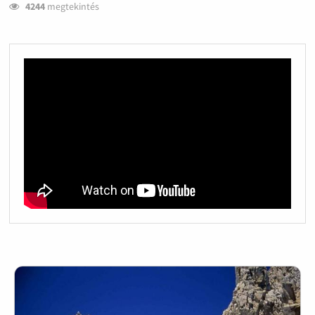
4244
megtekintés