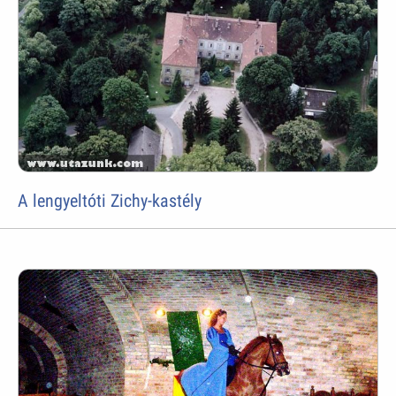
A lengyeltóti Zichy-kastély