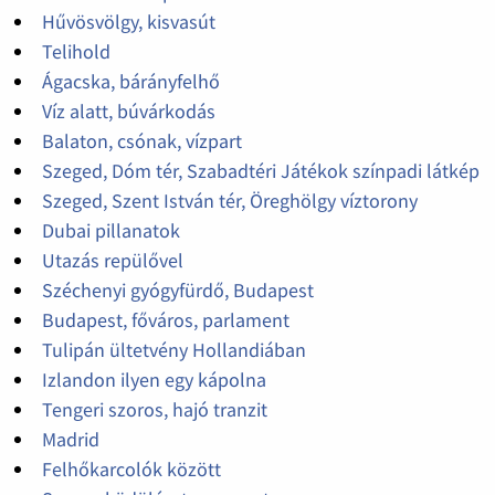
Hűvösvölgy, kisvasút
Telihold
Ágacska, bárányfelhő
Víz alatt, búvárkodás
Balaton, csónak, vízpart
Szeged, Dóm tér, Szabadtéri Játékok színpadi látkép
Szeged, Szent István tér, Öreghölgy víztorony
Dubai pillanatok
Utazás repülővel
Széchenyi gyógyfürdő, Budapest
Budapest, főváros, parlament
Tulipán ültetvény Hollandiában
Izlandon ilyen egy kápolna
Tengeri szoros, hajó tranzit
Madrid
Felhőkarcolók között