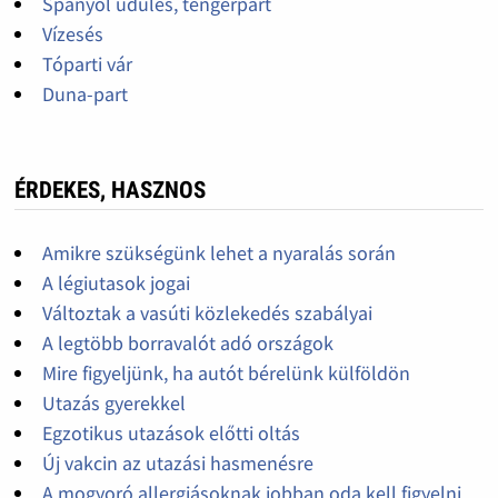
Spanyol üdülés, tengerpart
Vízesés
Tóparti vár
Duna-part
ÉRDEKES, HASZNOS
Amikre szükségünk lehet a nyaralás során
A légiutasok jogai
Változtak a vasúti közlekedés szabályai
A legtöbb borravalót adó országok
Mire figyeljünk, ha autót bérelünk külföldön
Utazás gyerekkel
Egzotikus utazások előtti oltás
Új vakcin az utazási hasmenésre
A mogyoró allergiásoknak jobban oda kell figyelni